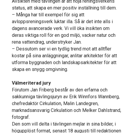
Avsikten med tävlingen är att höja reningsverkens
status, att skapa en mer positiv inställning till dem.
– Många har till exempel för sig att
avloppsreningsverk luktar illa. Så är det inte alls i
dagens avancerade verk. Vi vill öka insikten om
deras viktiga roll för en god miljö, vacker natur och
rena vattendrag, understryker Jan.
– Dessutom ser vi en tydlig trend mot att alltfler
kostar på sina anläggningar, anlitar arkitekter för att
utforma byggnaden och landskapsarkitekter för att
skapa en snygg omgivning.
Välmeriterad jury
Förutom Jan Friberg består av den erfarna och
sakkunniga tävlingsjuryn av Erik Winnfors Wannberg,
chefredaktör Cirkulation, Malin Landegren,
marknadsansvarig Cirkulation och Melker Dahlstrand,
fotograf.
Den som vill delta i tävlingen mejlar in sina bilder, i
högupplöst format, senast 18 augusti till redaktionen