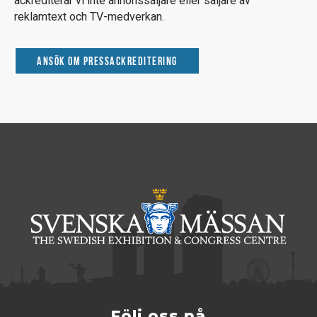
ackrediterar vi inte annonssäljare eller säljare av
reklamtext och TV-medverkan.
Ansök om pressackreditering
Följ oss på